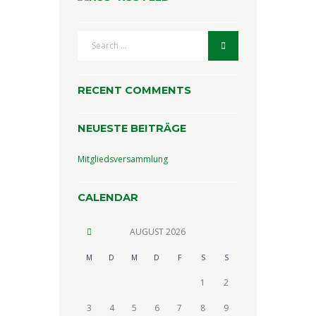
RECENT COMMENTS
NEUESTE BEITRÄGE
Mitgliedsversammlung
CALENDAR
AUGUST
2026
M
D
M
D
F
S
S
1
2
3
4
5
6
7
8
9