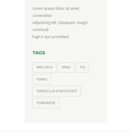
Lorem ipsum dolor sit amet,
consectetur
adipisicing elit. Quisquam, magni
commodi
fugit in quo provident.
TAGS
MALLORCA
SPASS
TCK
TENNIS
TENNISCLUB KÖNIGSFORST
TENNISREISE