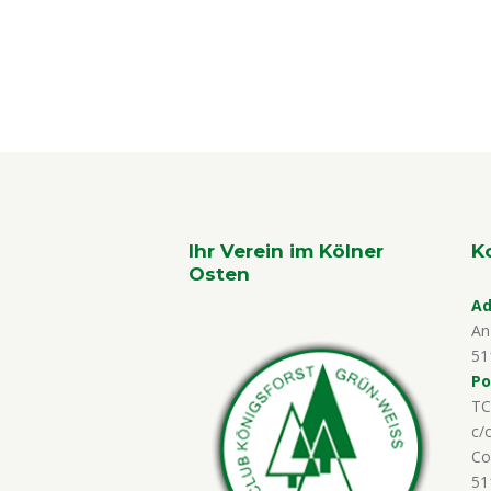
Ihr Verein im Kölner
K
Osten
Ad
An
51
Po
TC
c/
Co
51