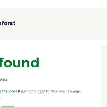
sforst
 found
eria.
st Grün-Weiß e.V.
home page to choose a new page.
.