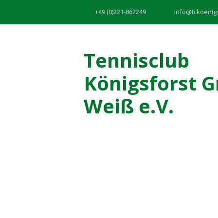
+49 (0)221-862249
info@tckoenig
Tennisclub
Königsforst G
Weiß e.V.