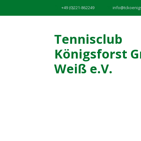
+49 (0)221-862249
info@tckoenig
Tennisclub
Königsforst G
Weiß e.V.