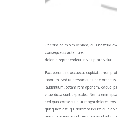
Ut enim ad minim veniam, quis nostrud exe
consequauis aute irure.
dolor in reprehenderit in voluptate velur.
Excepteur sint occaecat cupidatat non proid
laborum. Sed ut perspiciatis unde omnis i
laudantium, totam rem aperiam, eaque ipsa 
vitae dicta sunt explicabo. Nemo enim ipsa
sed quia consequuntur magni dolores eos 
quisquam est, qui dolorem ipsum quia dolor 
numquam eius modi tempora incidunt ut l