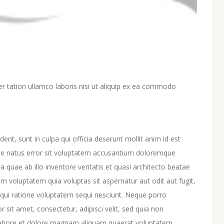
r tation ullamco laboris nisi ut aliquip ex ea commodo
ent, sunt in culpa qui officia deserunt mollit anim id est
ste natus error sit voluptatem accusantium doloremque
quae ab illo inventore veritatis et quasi architecto beatae
m voluptatem quia voluptas sit aspernatur aut odit aut fugit,
qui ratione voluptatem sequi nesciunt. Neque porro
sit amet, consectetur, adipisci velit, sed quia non
abore et dolore magnam aliquam quaerat voluptatem.