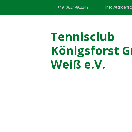
+49 (0)221-862249
info@tckoenig
Tennisclub
Königsforst G
Weiß e.V.