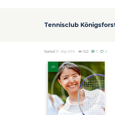
Tennisclub Königsfors
Started
31. May 2016
522
0
0
US