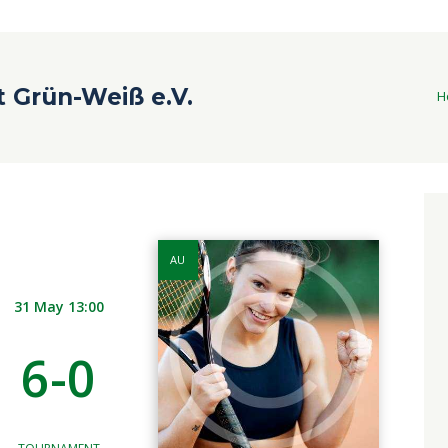
t Grün-Weiß e.V.
H
AU
31 May 13:00
6-0