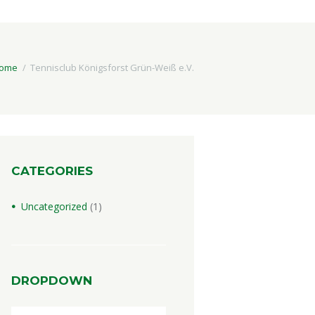
ome
Tennisclub Königsforst Grün-Weiß e.V.
CATEGORIES
Uncategorized
(1)
DROPDOWN